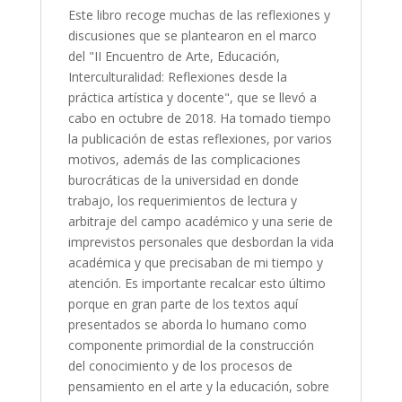
Este libro recoge muchas de las reflexiones y
discusiones que se plantearon en el marco
del "II Encuentro de Arte, Educación,
Intercu
l
turalidad: Reflexiones desde la
práctica artística y docente", que se llevó a
cabo en octubre de 2018.
Ha tomado tiempo
la publicación de estas reflexiones, por varios
motivos, además de las complicaciones
burocráticas de la universidad en donde
trabajo, los requerimientos de lectura y
arbitraje del campo académico y una serie de
im
pre
vistos personales que desbordan la vida
académica y que
pre
c
isaban de mi tiempo y
at
ención.
Es importante recalcar esto último
porque en gran
pa
rte de los textos aquí
pre
sentados se aborda lo humano como
componente primordial de la construcción
del conocimiento y de los
pro
cesos de
pensamiento en el arte y la educación, sobre