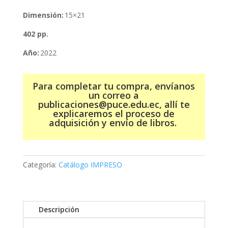
Dimensión:
15×21
402 pp.
Año:
2022
Para completar tu compra, envíanos
un correo a
publicaciones@puce.edu.ec, allí te
explicaremos el proceso de
adquisición y envío de libros.
Categoría:
Catálogo IMPRESO
Descripción