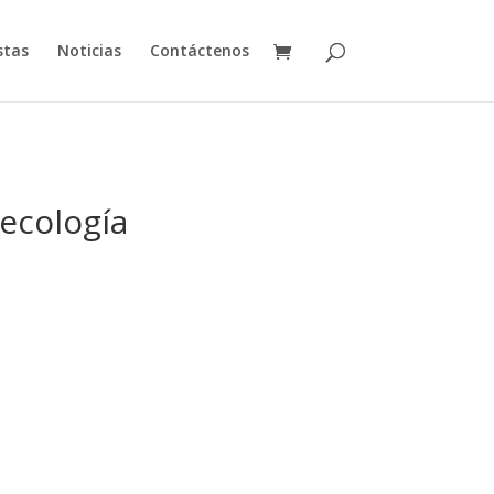
stas
Noticias
Contáctenos
necología