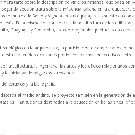
a primera tarta sobre la descripción de viajeros italianos que pasaron 
 segunda sección trata sobre la influencia italiana en la arquitectura 
los manuales de Serlio y Vignola en sus equipajes, dispuestos a const
e Jesús. En la misma sección se trata la arquitectura de los edificios p
de Quito, Guayaquil y Riobamba, así como ejemplos puntuales en otra
 tecnológico en la arquitectura, la participación de empresarios, banq
, destruida en dos ocasiones por incendios casi consecutivos entre 
e l arquitectura, la ingeniería, las artes y los oficios relacionados co
 y la iniciativa de religiosos salesianos.
el estudios y la bibliografía.
a, adaptada al medio andino, se proyectó también en la generación de a
atales , instituciones destinadas a la educación en bellas artes, ofic