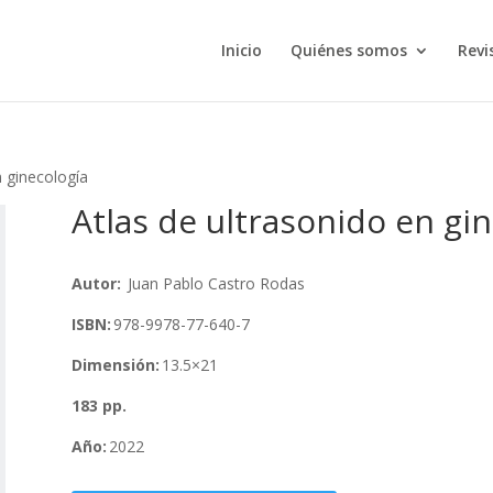
Inicio
Quiénes somos
Revi
n ginecología
Atlas de ultrasonido en gi
Autor:
Juan Pablo Castro Rodas
ISBN:
978-9978-77-640-7
Dimensión:
13.5×21
183 pp.
Año:
2022