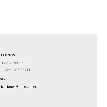
LÉFONOS
 1711 / 299 1700
. 1122 / 1013 / 1711
AIL
licaciones@puce.edu.ec