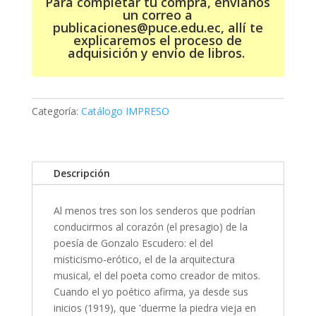
Para completar tu compra, envíanos
un correo a
publicaciones@puce.edu.ec, allí te
explicaremos el proceso de
adquisición y envío de libros.
Categoría:
Catálogo IMPRESO
Descripción
Al menos tres son los senderos que podrían
conducirmos al corazón (el presagio) de la
poesía de Gonzalo Escudero: el del
misticismo-erótico, el de la arquitectura
musical, el del poeta como creador de mitos.
Cuando el yo poético afirma, ya desde sus
inicios (1919), que 'duerme la piedra vieja en