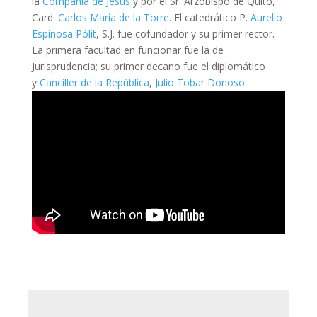
la
Compañía de Jesús
y por el Sr. Arzobispo de Quito,
Card.
Carlos María de la Torre
. El catedrático P.
Aurelio
Espinosa Pólit
, S.J. fue cofundador y su primer rector.
La primera facultad en funcionar fue la de
Jurisprudencia; su primer decano fue el diplomático
y
Canciller de la República
,
Julio Tobar Donoso
.