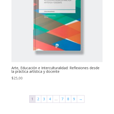
Arte, Educación e Interculturalidad: Reflexiones desde
la práctica artística y docente
$
25,00
1
2
3
4
…
7
8
9
→