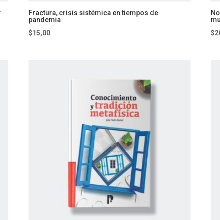
r
Fractura, crisis sistémica en tiempos de
No
pandemia
mu
$
15,00
$
2