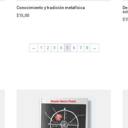
Conocimiento y tradición metafísica
De
so
$
15,00
$
1
←
1
2
3
4
5
6
7
8
→