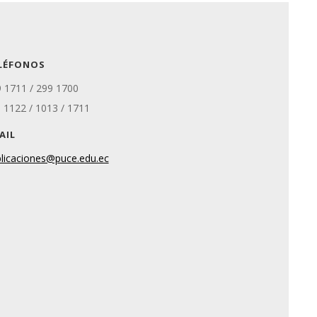
LÉFONOS
 1711 / 299 1700
. 1122 / 1013 / 1711
AIL
licaciones@puce.edu.ec