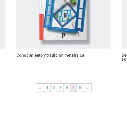
Conocimiento y tradición metafísica
De
so
←
1
2
3
4
5
6
→